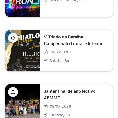
V Triatlo da Batalha -
Campeonato Litoral e Interior
Centro Jovem
11/07/2026
Batalha
, Se
Jantar final de ano lectivo
AEMMC
08/07/2026
Cartaxo
, Sa