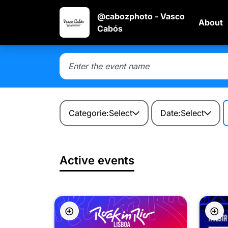
@cabozphoto - Vasco
About
Cabós
Categorie:
Select
Date:
Select
Active events