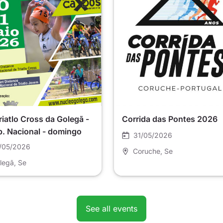
Triatlo Cross da Golegã -
Corrida das Pontes 2026
. Nacional - domingo
31/05/2026
/05/2026
Coruche
, Se
legã
, Se
See all events