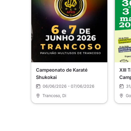
Campeonato de Karaté
XIII 
Shukokai
Camp
06/06/2026 - 07/06/2026
31
Trancoso
, Di
Go